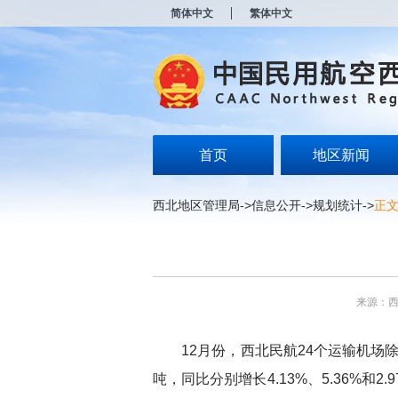
新
简体中文
繁体中文
窗
口
打
开
无
障
碍
说
明
首页
地区新闻
页
面,
按
西北地区管理局
->
信息公开
->
规划统计
->
正
Alt
加
波
浪
键
打
来源：
开
导
盲
12
月份，西北民航
24
个运输机场
模
式
吨，同比分别增长
4.13%
、
5.36%
和
2.