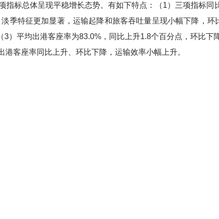
项指标总体呈现平稳增长态势。有如下特点：（
1
）三项指标同
，淡季特征更加显著，运输起降和旅客吞吐量呈现小幅下降，环
（
3
）平均出港客座率为
83.0%
，同比上升
1.8
个百分点，环比下
出港客座率同比上升、环比下降，运输效率小幅上升。