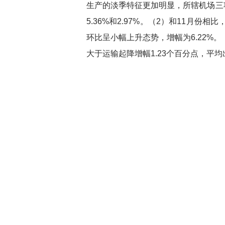
生产的淡季特征更加明显，所辖机场三
5.36%
和
2.97%
。
（
2
）和
11
月份相比
环比呈小幅上升态势，增幅为
6.22%
。
大于运输起降增幅
1.23
个百分点，平均