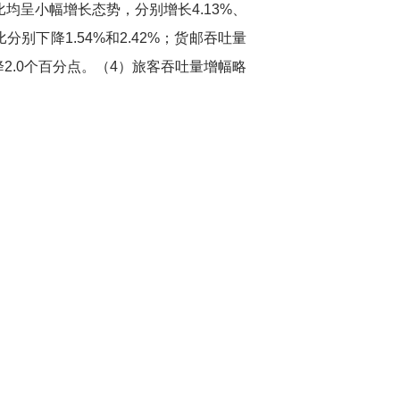
比均呈小幅增长态势，分别增长
4.13%
、
比分别下降
1.54%
和
2.42%
；货邮吞吐量
降
2.0
个百分点。（
4
）旅客吞吐量增幅略