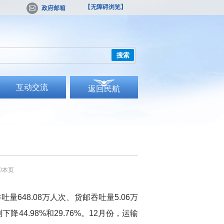
【无障碍浏览】
政府邮箱
搜索
互动交流
返回民航
印本页
吞吐量
648.08
万人次、货邮吞吐量
5.06
万
别下降
44.98%
和
29.76%
。
12
月份，运输