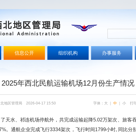
信息公开
组织机构
办事服务
文
2025年西北民航运输机场12月份生产情况
西北地区管理局
2026-04-17 15:50
字体：
大
｜
中
｜
小
打
除了天水、祁连机场停航外，共完成运输起降
5.02
万架次、旅客
97%
。通航企业完成飞行
3334
架次，飞行时间
1799
小时
,
同比分