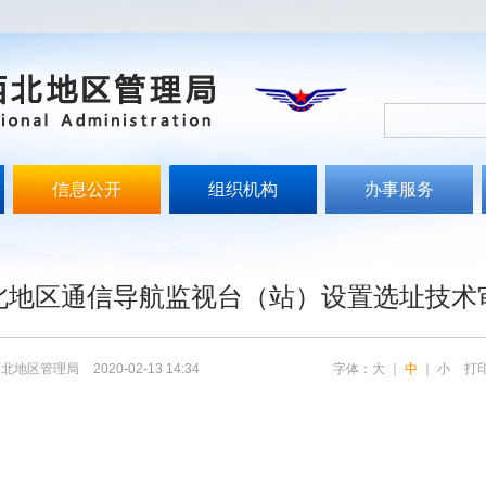
信息公开
组织机构
办事服务
文
北地区通信导航监视台（站）设置选址技术
西北地区管理局
2020-02-13 14:34
字体：
大
｜
中
｜
小
打