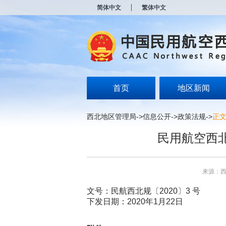
新
简体中文
繁体中文
窗
口
打
开
无
障
碍
说
明
首页
地区新闻
页
面,
按
西北地区管理局
->
信息公开
->
政策法规
->
正
Alt
加
民用航空西
波
浪
键
打
来源：
开
导
文号：民航西北规〔2020〕3 号
盲
下发日期：2020年1月22日
模
式