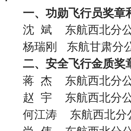
一、功勋飞行员奖章
沈
斌
东航西北分
杨瑞刚
东航甘肃分
二、安全飞行金质奖
蒋
杰
东航西北分
赵
宇
东航西北分
何江涛
东航西北分