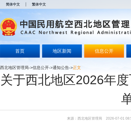
新
简体中文
繁体中文
窗
口
打
开
无
障
碍
说
明
首页
地区新闻
信息公开
页
面,
按
西北地区管理局
->
信息公开
->
通知公告
->
正文
Alt
关于西北地区2026年
加
波
浪
键
打
开
导
盲
模
来源：西北地区管理局
2026-07-01 08:
式