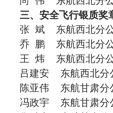
尚
伟
东航西北分
三、安全飞行银质奖
张
斌
东航西北分
乔
鹏
东航西北分
王
炜
东航西北分
吕建安
东航西北分
陈亚伟
东航甘肃分
冯政宇
东航甘肃分