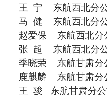
王
宁
东航西北分
马
健
东航西北分
赵爱保
东航西北分
张
超
东航西北分
季晓荣
东航甘肃分
鹿麒麟
东航甘肃分
王
骏
东航甘肃分公