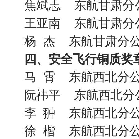
焦斌志
东航甘肃分
王亚南
东航甘肃分
杨
杰
东航甘肃分
四、安全飞行铜质奖
马
霄
东航西北分
阮祎平
东航西北分
李
翀
东航西北分
徐
楷
东航西北分