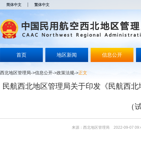
新
简体中文
繁体中文
窗
口
打
开
无
障
碍
说
明
首页
地区新闻
信息公开
页
面,
按
西北地区管理局
->
信息公开
->
政策法规
->
正文
Alt
加
民航西北地区管理局关于印发《民航西北
波
浪
键
打
（
开
导
盲
模
来源：西北地区管理局
2022-09-07 09:
式