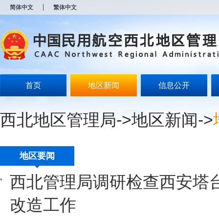
新
简体中文
繁体中文
窗
口
打
开
无
障
碍
说
明
首页
地区新闻
信息公开
页
面,
按
西北地区管理局
->
地区新闻
->
Alt
加
波
浪
键
地区要闻
打
开
西北管理局调研检查西安塔
导
盲
模
改造工作
式