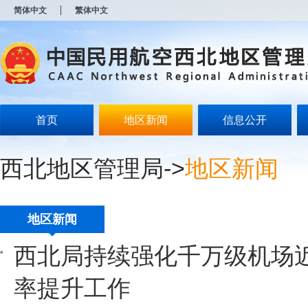
新
简体中文
繁体中文
窗
口
打
开
无
障
碍
说
明
首页
地区新闻
信息公开
页
面,
按
西北地区管理局
->
地区新闻
Alt
加
波
浪
键
地区新闻
打
开
西北局持续强化千万级机场
导
盲
模
率提升工作
式