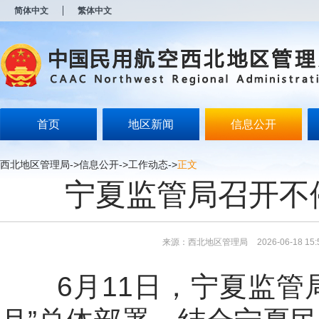
新
简体中文
繁体中文
窗
口
打
开
无
障
碍
说
明
首页
地区新闻
信息公开
页
面,
按
西北地区管理局
->
信息公开
->
工作动态
->
正文
Alt
宁夏监管局召开不
加
波
浪
键
打
来源：西北地区管理局
2026-06-18 15:
开
导
盲
6
月
11
日，宁夏监管
模
式