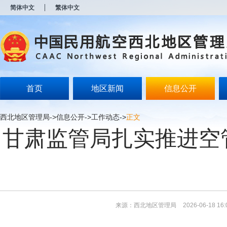
新
简体中文
繁体中文
窗
口
打
开
无
障
碍
说
明
首页
地区新闻
信息公开
页
面,
按
西北地区管理局
->
信息公开
->
工作动态
->
正文
Alt
甘肃监管局扎实推进空
加
波
浪
键
打
开
导
盲
模
来源：西北地区管理局
2026-06-18 16:
式