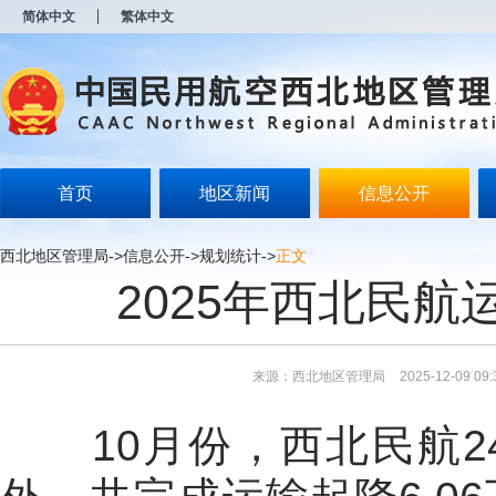
新
简体中文
繁体中文
窗
口
打
开
无
障
碍
说
明
首页
地区新闻
信息公开
页
面,
按
西北地区管理局
->
信息公开
->
规划统计
->
正文
Alt
2025年西北民航
加
波
浪
键
打
来源：西北地区管理局
2025-12-09 09:
开
导
盲
10月份，西北民航
模
式