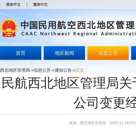
新
简体中文
繁体中文
窗
口
打
开
无
障
碍
说
明
首页
地区新闻
信息公开
页
面,
按
西北地区管理局
->
信息公开
->
通知公告
->
正文
Alt
民航西北地区管理局关
加
波
浪
键
公司变更
打
开
导
盲
模
来源：西北地区管理局
2025-11-19 09:
式