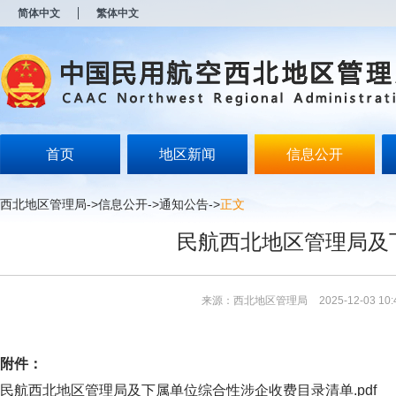
新
简体中文
繁体中文
窗
口
打
开
无
障
碍
说
明
首页
地区新闻
信息公开
页
面,
按
西北地区管理局
->
信息公开
->
通知公告
->
正文
Alt
加
民航西北地区管理局及
波
浪
键
打
来源：西北地区管理局
2025-12-03 10:
开
导
盲
模
附件：
式
民航西北地区管理局及下属单位综合性涉企收费目录清单.pdf