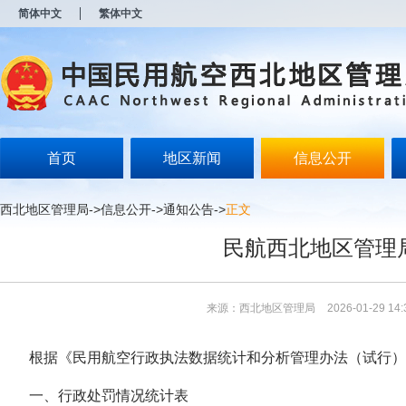
新
简体中文
繁体中文
窗
口
打
开
无
障
碍
说
明
首页
地区新闻
信息公开
页
面,
按
西北地区管理局
->
信息公开
->
通知公告
->
正文
Alt
加
民航西北地区管理局
波
浪
键
打
来源：西北地区管理局
2026-01-29 14:
开
导
盲
根据《民用航空行政执法数据统计和分析管理办法（试行）
模
式
一、行政处罚情况统计表