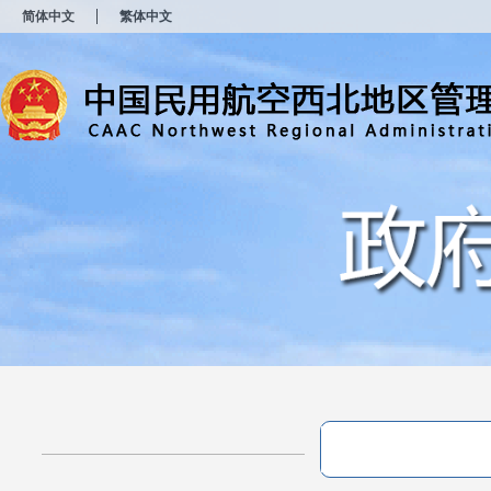
新
简体中文
繁体中文
窗
口
打
开
无
障
碍
说
明
页
面,
按
Alt
加
波
浪
键
打
开
导
盲