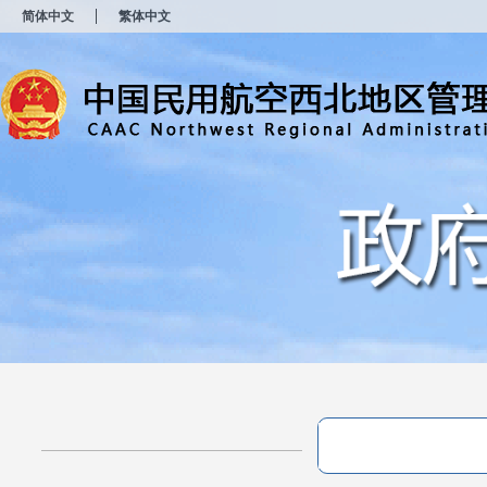
新
简体中文
繁体中文
窗
口
打
开
无
障
碍
说
明
页
面,
按
Alt
加
波
浪
键
打
开
导
盲