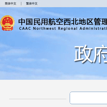
新
简体中文
繁体中文
窗
口
打
开
无
障
碍
说
明
页
面,
按
Alt
加
波
浪
键
打
开
导
盲