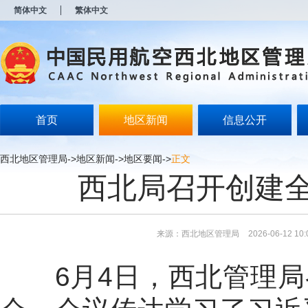
新
简体中文
繁体中文
窗
口
打
开
无
障
碍
说
明
首页
地区新闻
信息公开
页
面,
按
西北地区管理局
->
地区新闻
->
地区要闻
->
正文
Alt
西北局召开创建
加
波
浪
键
打
来源：西北地区管理局
2026-06-12 10:
开
导
盲
6
月
4
日，西北管理局
模
式