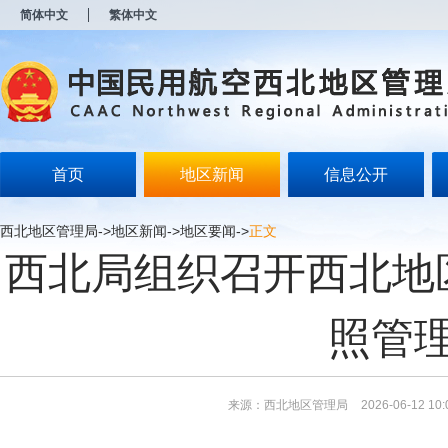
新
简体中文
繁体中文
窗
口
打
开
无
障
碍
说
明
首页
地区新闻
信息公开
页
面,
按
西北地区管理局
->
地区新闻
->
地区要闻
->
正文
Alt
西北局组织召开西北地
加
波
浪
键
照管
打
开
导
盲
模
来源：西北地区管理局
2026-06-12 10:
式