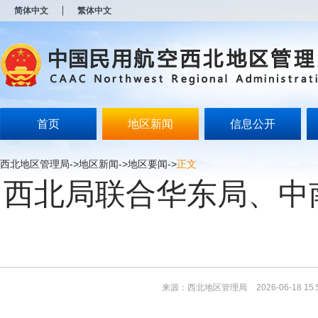
新
简体中文
繁体中文
窗
口
打
开
无
障
碍
说
明
首页
地区新闻
信息公开
页
面,
按
西北地区管理局
->
地区新闻
->
地区要闻
->
正文
Alt
西北局联合华东局、中
加
波
浪
键
打
开
导
盲
模
来源：西北地区管理局
2026-06-18 15:
式